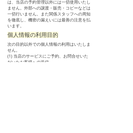
は、当店の予約管理以外には一切使用いたし
ません。外部への譲渡・販売・コピーなどは
一切行いません。また関係スタッフへの周知
を徹底し、機密の漏えいには最善の注意を払
います。
個人情報の利用目的
次の目的以外での個人情報の利用はいたしま
せん。
(1) 当店のサービスにご予約、お問合せいた
だいたお客様への返信。
(2) 当店のサービス提供等に際してお客様へ
のご連絡。
(3) 緊急時における公的機関への情報提供
個人情報の第三者への開示
当該個人情報は、本人の同意なく、第三者に
対して個人情報を開示することはいたしませ
ん。但し、提供を同意された場合及び公的機
関から個人情報の開示を請求された場合に
は、情報を開示する場合があります。
個人情報の訂正・削除